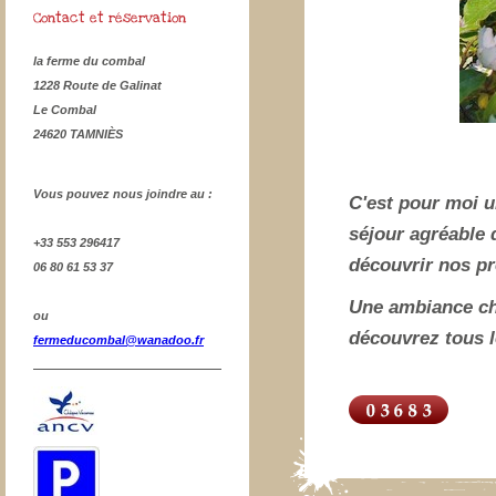
Contact et réservation
la ferme du combal
1228 Route de Galinat
Le Combal
24620 TAMNIÈS
Vous pouvez nous joindre au :
C'est pour moi u
séjour agréable 
+33 553 296417
découvrir nos p
06 80 61 53 37
Une ambiance cha
ou
découvrez tous 
fermeducombal@wanadoo.fr