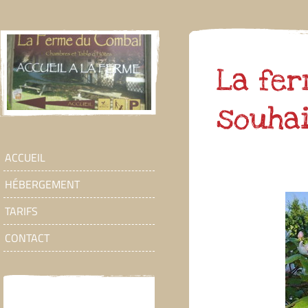
La fe
souhai
ACCUEIL
HÉBERGEMENT
TARIFS
CONTACT